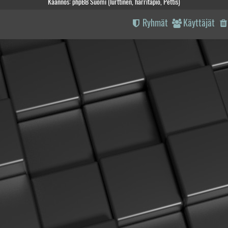
Käännös: phpBB Suomi (lurttinen, harritapio, Pettis)
Ryhmät
Käyttäjät