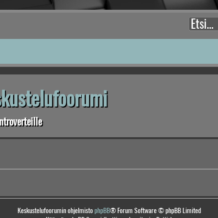
eskustelufoorumi
troverteille
Keskustelufoorumin ohjelmisto
phpBB
® Forum Software © phpBB Limited