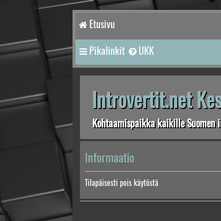
Etusivu
Pikalinkit
UKK
Introvertit.net K
Kohtaamispaikka kaikille Suomen in
Informaatio
Tilapäisesti pois käytöstä