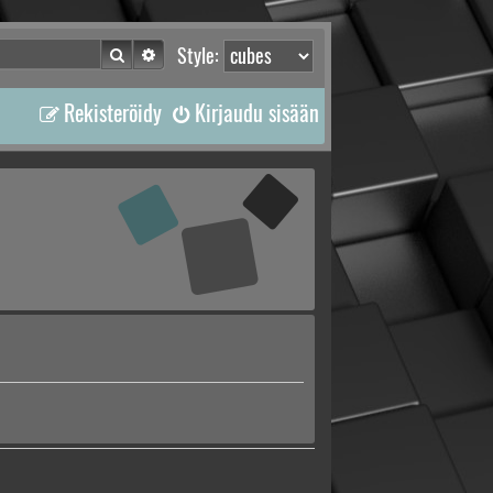
Etsi
Tarkennettu haku
Style:
Rekisteröidy
Kirjaudu sisään