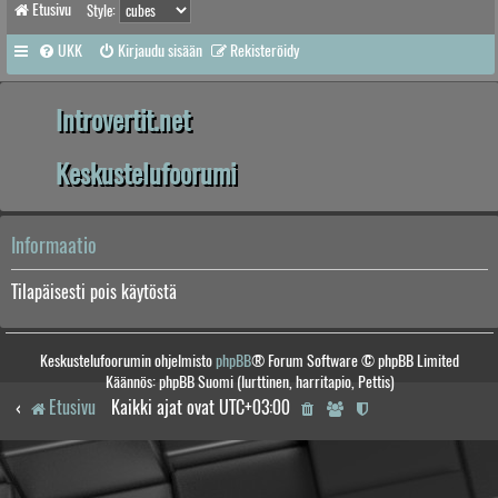
Etusivu
Style:
UKK
Kirjaudu sisään
Rekisteröidy
Introvertit.net
Keskustelufoorumi
Informaatio
Tilapäisesti pois käytöstä
Keskustelufoorumin ohjelmisto
phpBB
® Forum Software © phpBB Limited
Käännös: phpBB Suomi (lurttinen, harritapio, Pettis)
Etusivu
Kaikki ajat ovat
UTC+03:00