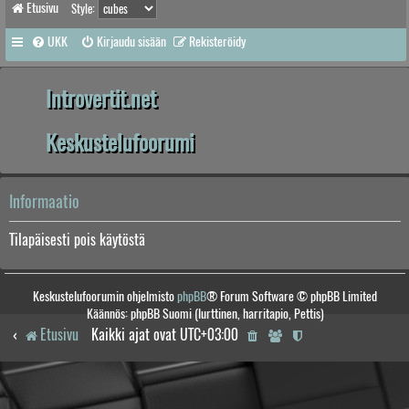
Etusivu
Style:
UKK
Kirjaudu sisään
Rekisteröidy
Introvertit.net
Keskustelufoorumi
Informaatio
Tilapäisesti pois käytöstä
Keskustelufoorumin ohjelmisto
phpBB
® Forum Software © phpBB Limited
Käännös: phpBB Suomi (lurttinen, harritapio, Pettis)
Etusivu
Kaikki ajat ovat
UTC+03:00