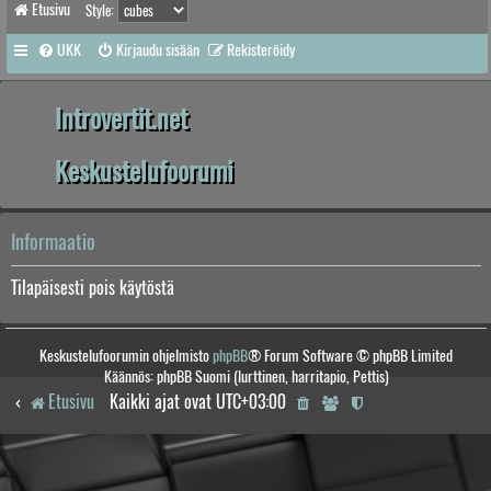
Etusivu
Style:
UKK
Kirjaudu sisään
Rekisteröidy
Introvertit.net
Keskustelufoorumi
Informaatio
Tilapäisesti pois käytöstä
Keskustelufoorumin ohjelmisto
phpBB
® Forum Software © phpBB Limited
Käännös: phpBB Suomi (lurttinen, harritapio, Pettis)
Etusivu
Kaikki ajat ovat
UTC+03:00