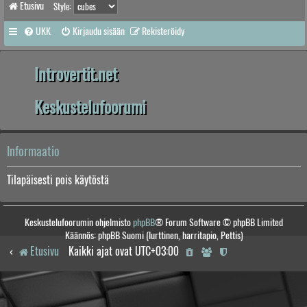
Etusivu
Style:
UKK
Kirjaudu sisään
Rekisteröidy
Introvertit.net
Keskustelufoorumi
Informaatio
Tilapäisesti pois käytöstä
Keskustelufoorumin ohjelmisto
phpBB
® Forum Software © phpBB Limited
Käännös: phpBB Suomi (lurttinen, harritapio, Pettis)
Etusivu
Kaikki ajat ovat
UTC+03:00