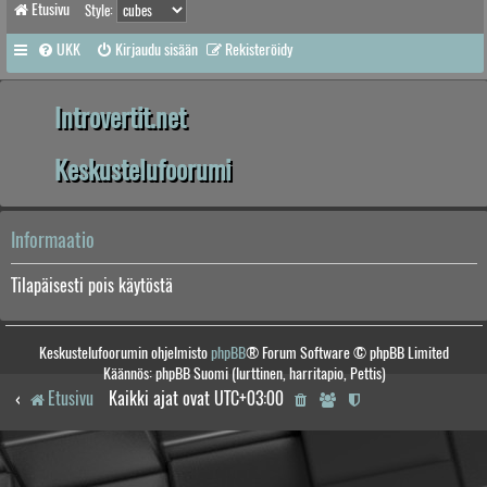
Etusivu
Style:
UKK
Kirjaudu sisään
Rekisteröidy
Introvertit.net
Keskustelufoorumi
Informaatio
Tilapäisesti pois käytöstä
Keskustelufoorumin ohjelmisto
phpBB
® Forum Software © phpBB Limited
Käännös: phpBB Suomi (lurttinen, harritapio, Pettis)
Etusivu
Kaikki ajat ovat
UTC+03:00