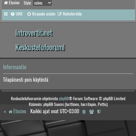
Etusivu
Style:
UKK
Kirjaudu sisään
Rekisteröidy
Introvertit.net
Keskustelufoorumi
Informaatio
Tilapäisesti pois käytöstä
Keskustelufoorumin ohjelmisto
phpBB
® Forum Software © phpBB Limited
Käännös: phpBB Suomi (lurttinen, harritapio, Pettis)
Etusivu
Kaikki ajat ovat
UTC+03:00