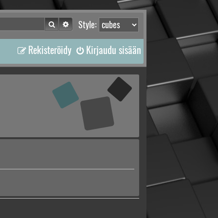
Etsi
Tarkennettu haku
Style:
Rekisteröidy
Kirjaudu sisään