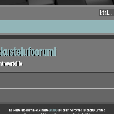
eskustelufoorumi
troverteille
Keskustelufoorumin ohjelmisto
phpBB
® Forum Software © phpBB Limited