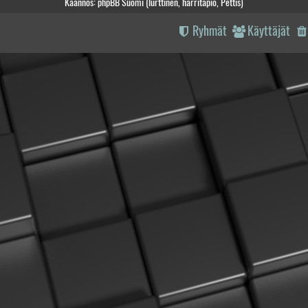
Käännös: phpBB Suomi (lurttinen, harritapio, Pettis)
Ryhmät
Käyttäjät