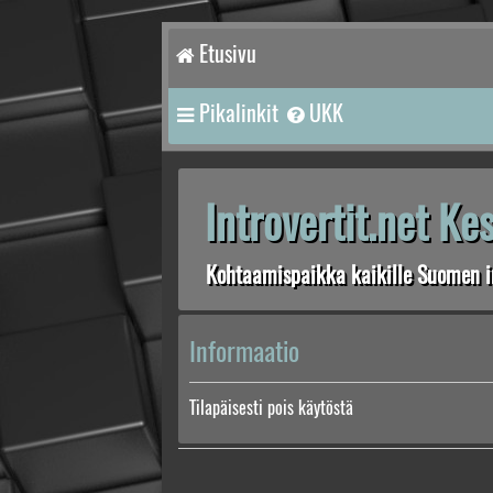
Etusivu
Pikalinkit
UKK
Introvertit.net K
Kohtaamispaikka kaikille Suomen in
Informaatio
Tilapäisesti pois käytöstä