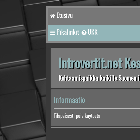
Etusivu
Pikalinkit
UKK
Introvertit.net K
Kohtaamispaikka kaikille Suomen in
Informaatio
Tilapäisesti pois käytöstä