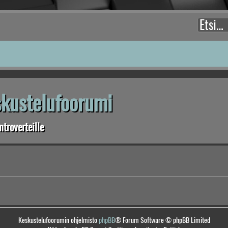
eskustelufoorumi
troverteille
Keskustelufoorumin ohjelmisto
phpBB
® Forum Software © phpBB Limited