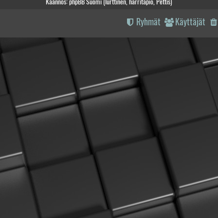
Käännös: phpBB Suomi (lurttinen, harritapio, Pettis)
Ryhmät
Käyttäjät