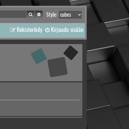
Etsi
Tarkennettu haku
Style:
Rekisteröidy
Kirjaudu sisään