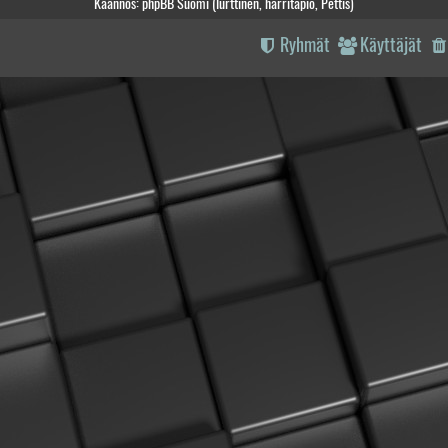
Käännös: phpBB Suomi (lurttinen, harritapio, Pettis)
Ryhmät
Käyttäjät