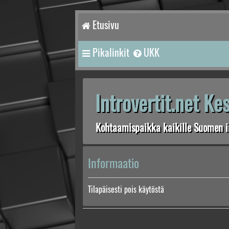
Etusivu
Pikalinkit
UKK
Introvertit.net K
Kohtaamispaikka kaikille Suomen in
Informaatio
Tilapäisesti pois käytöstä