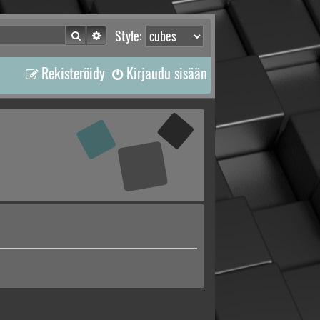
Etsi
Tarkennettu haku
Style:
Rekisteröidy
Kirjaudu sisään