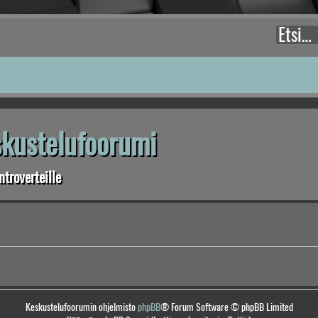
eskustelufoorumi
troverteille
Keskustelufoorumin ohjelmisto
phpBB
® Forum Software © phpBB Limited