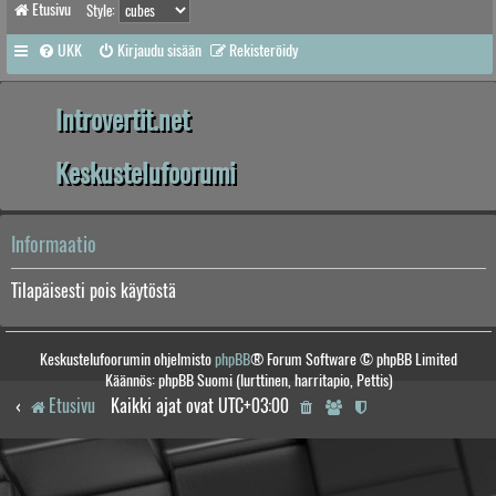
Etusivu
Style:
UKK
Kirjaudu sisään
Rekisteröidy
Introvertit.net
Keskustelufoorumi
Informaatio
Tilapäisesti pois käytöstä
Keskustelufoorumin ohjelmisto
phpBB
® Forum Software © phpBB Limited
Käännös: phpBB Suomi (lurttinen, harritapio, Pettis)
Etusivu
Kaikki ajat ovat
UTC+03:00