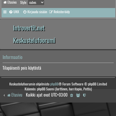
Etusivu
Style:
UKK
Kirjaudu sisään
Rekisteröidy
Introvertit.net
Keskustelufoorumi
Informaatio
Tilapäisesti pois käytöstä
Keskustelufoorumin ohjelmisto
phpBB
® Forum Software © phpBB Limited
Käännös: phpBB Suomi (lurttinen, harritapio, Pettis)
Etusivu
Kaikki ajat ovat
UTC+03:00