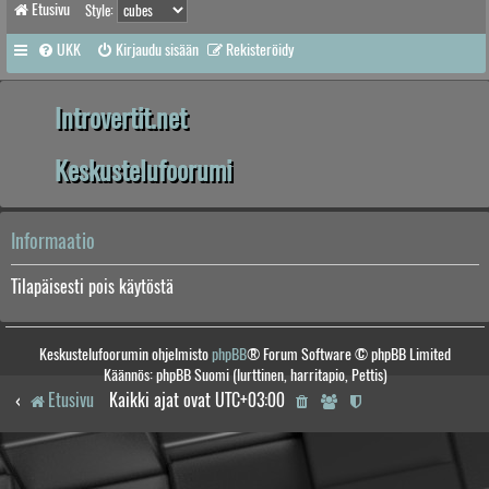
Etusivu
Style:
UKK
Kirjaudu sisään
Rekisteröidy
Introvertit.net
Keskustelufoorumi
Informaatio
Tilapäisesti pois käytöstä
Keskustelufoorumin ohjelmisto
phpBB
® Forum Software © phpBB Limited
Käännös: phpBB Suomi (lurttinen, harritapio, Pettis)
Etusivu
Kaikki ajat ovat
UTC+03:00