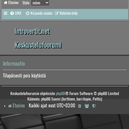
Etusivu
Style:
UKK
Kirjaudu sisään
Rekisteröidy
Introvertit.net
Keskustelufoorumi
Informaatio
Tilapäisesti pois käytöstä
Keskustelufoorumin ohjelmisto
phpBB
® Forum Software © phpBB Limited
Käännös: phpBB Suomi (lurttinen, harritapio, Pettis)
Etusivu
Kaikki ajat ovat
UTC+03:00