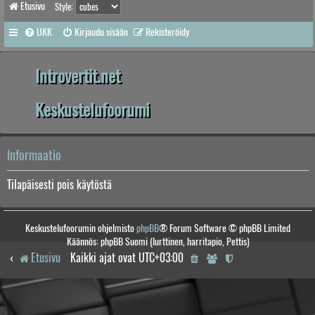
Etusivu
Style:
UKK
Kirjaudu sisään
Rekisteröidy
Introvertit.net
Keskustelufoorumi
Informaatio
Tilapäisesti pois käytöstä
Keskustelufoorumin ohjelmisto
phpBB
® Forum Software © phpBB Limited
Käännös: phpBB Suomi (lurttinen, harritapio, Pettis)
Etusivu
Kaikki ajat ovat
UTC+03:00