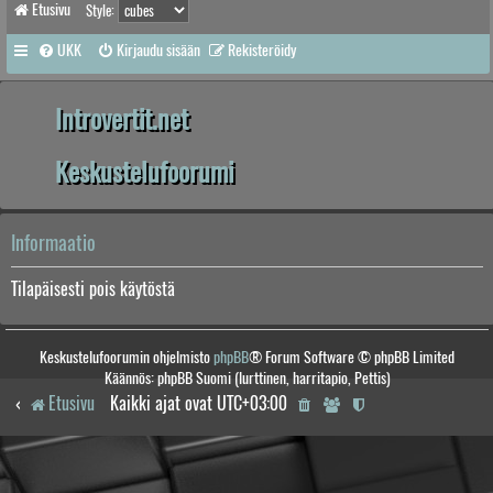
Etusivu
Style:
UKK
Kirjaudu sisään
Rekisteröidy
Introvertit.net
Keskustelufoorumi
Informaatio
Tilapäisesti pois käytöstä
Keskustelufoorumin ohjelmisto
phpBB
® Forum Software © phpBB Limited
Käännös: phpBB Suomi (lurttinen, harritapio, Pettis)
Etusivu
Kaikki ajat ovat
UTC+03:00