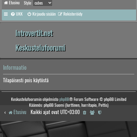
Etusivu
Style:
UKK
Kirjaudu sisään
Rekisteröidy
Introvertit.net
Keskustelufoorumi
Informaatio
Tilapäisesti pois käytöstä
Keskustelufoorumin ohjelmisto
phpBB
® Forum Software © phpBB Limited
Käännös: phpBB Suomi (lurttinen, harritapio, Pettis)
Etusivu
Kaikki ajat ovat
UTC+03:00