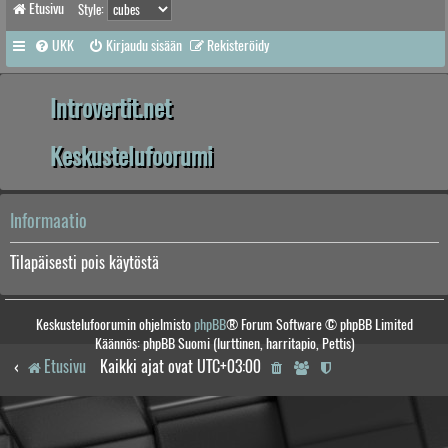
Etusivu
Style:
UKK
Kirjaudu sisään
Rekisteröidy
Introvertit.net
Keskustelufoorumi
Informaatio
Tilapäisesti pois käytöstä
Keskustelufoorumin ohjelmisto
phpBB
® Forum Software © phpBB Limited
Käännös: phpBB Suomi (lurttinen, harritapio, Pettis)
Etusivu
Kaikki ajat ovat
UTC+03:00