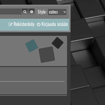
Etsi
Tarkennettu haku
Style:
Rekisteröidy
Kirjaudu sisään