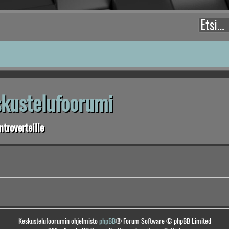
eskustelufoorumi
troverteille
Keskustelufoorumin ohjelmisto
phpBB
® Forum Software © phpBB Limited