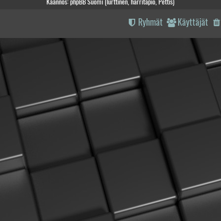
Käännös: phpBB Suomi (lurttinen, harritapio, Pettis)
Ryhmät
Käyttäjät