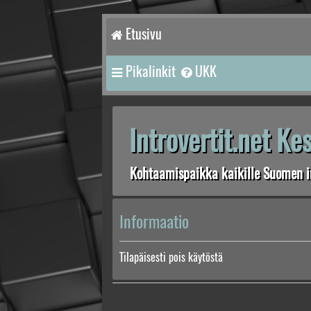
Etusivu
Pikalinkit
UKK
Introvertit.net K
Kohtaamispaikka kaikille Suomen in
Informaatio
Tilapäisesti pois käytöstä