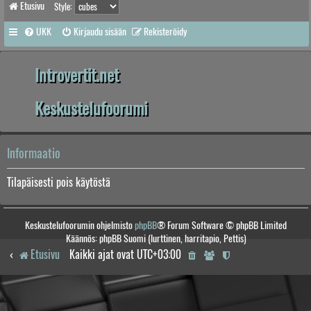
Etusivu
Style:
UKK
Kirjaudu sisään
Rekisteröidy
Introvertit.net
Keskustelufoorumi
Informaatio
Tilapäisesti pois käytöstä
Keskustelufoorumin ohjelmisto
phpBB
® Forum Software © phpBB Limited
Käännös: phpBB Suomi (lurttinen, harritapio, Pettis)
Etusivu
Kaikki ajat ovat
UTC+03:00