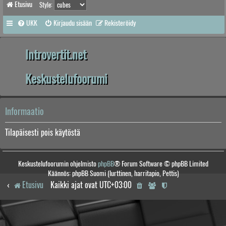
Etusivu
Style:
UKK
Kirjaudu sisään
Rekisteröidy
Introvertit.net
Keskustelufoorumi
Informaatio
Tilapäisesti pois käytöstä
Keskustelufoorumin ohjelmisto
phpBB
® Forum Software © phpBB Limited
Käännös: phpBB Suomi (lurttinen, harritapio, Pettis)
Etusivu
Kaikki ajat ovat
UTC+03:00