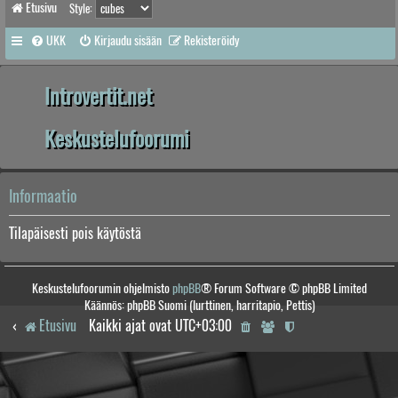
Etusivu
Style:
UKK
Kirjaudu sisään
Rekisteröidy
Introvertit.net
Keskustelufoorumi
Informaatio
Tilapäisesti pois käytöstä
Keskustelufoorumin ohjelmisto
phpBB
® Forum Software © phpBB Limited
Käännös: phpBB Suomi (lurttinen, harritapio, Pettis)
Etusivu
Kaikki ajat ovat
UTC+03:00