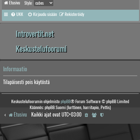
Etusivu
Style:
UKK
Kirjaudu sisään
Rekisteröidy
Introvertit.net
Keskustelufoorumi
Informaatio
Tilapäisesti pois käytöstä
Keskustelufoorumin ohjelmisto
phpBB
® Forum Software © phpBB Limited
Käännös: phpBB Suomi (lurttinen, harritapio, Pettis)
Etusivu
Kaikki ajat ovat
UTC+03:00