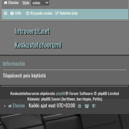
Etusivu
Style:
UKK
Kirjaudu sisään
Rekisteröidy
Introvertit.net
Keskustelufoorumi
Informaatio
Tilapäisesti pois käytöstä
Keskustelufoorumin ohjelmisto
phpBB
® Forum Software © phpBB Limited
Käännös: phpBB Suomi (lurttinen, harritapio, Pettis)
Etusivu
Kaikki ajat ovat
UTC+03:00