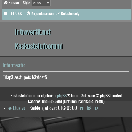
Etusivu
Style:
UKK
Kirjaudu sisään
Rekisteröidy
Introvertit.net
Keskustelufoorumi
Informaatio
Tilapäisesti pois käytöstä
Keskustelufoorumin ohjelmisto
phpBB
® Forum Software © phpBB Limited
Käännös: phpBB Suomi (lurttinen, harritapio, Pettis)
Etusivu
Kaikki ajat ovat
UTC+03:00