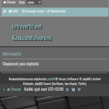
Etusivu
Style:
UKK
Kirjaudu sisään
Rekisteröidy
Introvertit.net
Keskustelufoorumi
Informaatio
Tilapäisesti pois käytöstä
Keskustelufoorumin ohjelmisto
phpBB
® Forum Software © phpBB Limited
Käännös: phpBB Suomi (lurttinen, harritapio, Pettis)
Etusivu
Kaikki ajat ovat
UTC+03:00