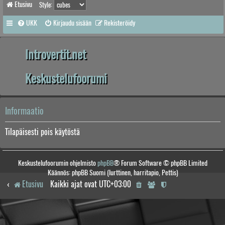
Etusivu
Style:
UKK
Kirjaudu sisään
Rekisteröidy
Introvertit.net
Keskustelufoorumi
Informaatio
Tilapäisesti pois käytöstä
Keskustelufoorumin ohjelmisto
phpBB
® Forum Software © phpBB Limited
Käännös: phpBB Suomi (lurttinen, harritapio, Pettis)
Etusivu
Kaikki ajat ovat
UTC+03:00