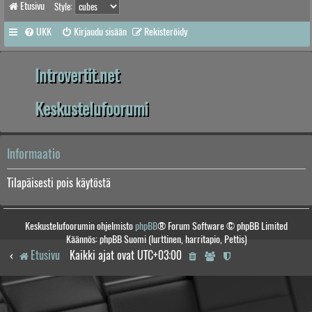
Etusivu
Style:
UKK
Kirjaudu sisään
Rekisteröidy
Introvertit.net
Keskustelufoorumi
Informaatio
Tilapäisesti pois käytöstä
Keskustelufoorumin ohjelmisto
phpBB
® Forum Software © phpBB Limited
Käännös: phpBB Suomi (lurttinen, harritapio, Pettis)
Etusivu
Kaikki ajat ovat
UTC+03:00