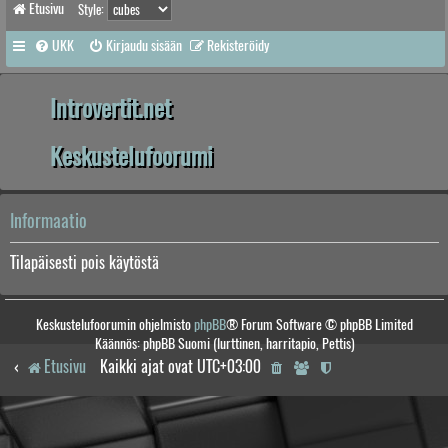
Etusivu
Style:
UKK
Kirjaudu sisään
Rekisteröidy
Introvertit.net
Keskustelufoorumi
Informaatio
Tilapäisesti pois käytöstä
Keskustelufoorumin ohjelmisto
phpBB
® Forum Software © phpBB Limited
Käännös: phpBB Suomi (lurttinen, harritapio, Pettis)
Etusivu
Kaikki ajat ovat
UTC+03:00