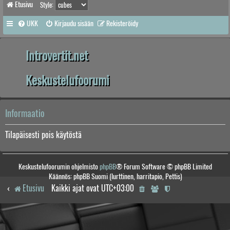
Etusivu
Style:
UKK
Kirjaudu sisään
Rekisteröidy
Introvertit.net
Keskustelufoorumi
Informaatio
Tilapäisesti pois käytöstä
Keskustelufoorumin ohjelmisto
phpBB
® Forum Software © phpBB Limited
Käännös: phpBB Suomi (lurttinen, harritapio, Pettis)
Etusivu
Kaikki ajat ovat
UTC+03:00