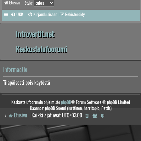
Etusivu
Style:
UKK
Kirjaudu sisään
Rekisteröidy
Introvertit.net
Keskustelufoorumi
Informaatio
Tilapäisesti pois käytöstä
Keskustelufoorumin ohjelmisto
phpBB
® Forum Software © phpBB Limited
Käännös: phpBB Suomi (lurttinen, harritapio, Pettis)
Etusivu
Kaikki ajat ovat
UTC+03:00