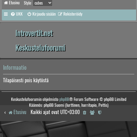
Etusivu
Style:
UKK
Kirjaudu sisään
Rekisteröidy
Introvertit.net
Keskustelufoorumi
Informaatio
Tilapäisesti pois käytöstä
Keskustelufoorumin ohjelmisto
phpBB
® Forum Software © phpBB Limited
Käännös: phpBB Suomi (lurttinen, harritapio, Pettis)
Etusivu
Kaikki ajat ovat
UTC+03:00