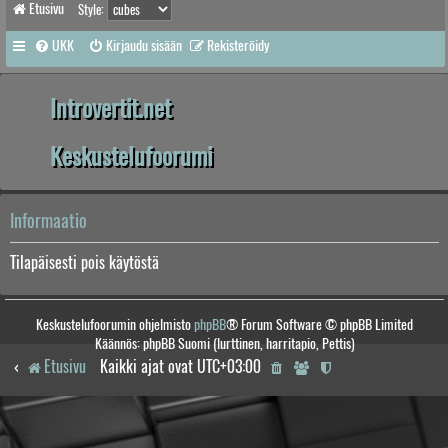
Etusivu
Style:
UKK
Kirjaudu sisään
Rekisteröidy
Introvertit.net
Keskustelufoorumi
Informaatio
Tilapäisesti pois käytöstä
Keskustelufoorumin ohjelmisto
phpBB
® Forum Software © phpBB Limited
Käännös: phpBB Suomi (lurttinen, harritapio, Pettis)
Etusivu
Kaikki ajat ovat
UTC+03:00