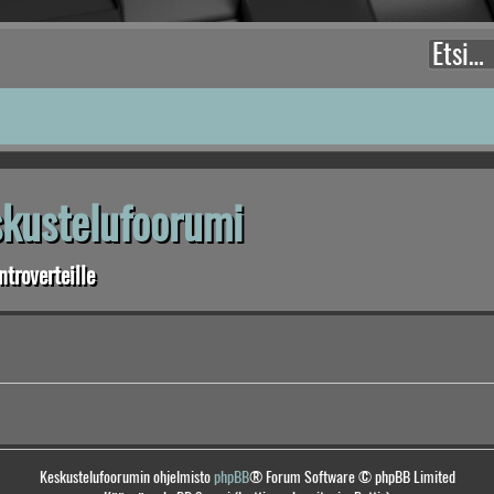
eskustelufoorumi
troverteille
Keskustelufoorumin ohjelmisto
phpBB
® Forum Software © phpBB Limited