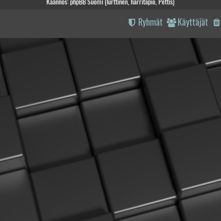
Käännös: phpBB Suomi (lurttinen, harritapio, Pettis)
Ryhmät
Käyttäjät