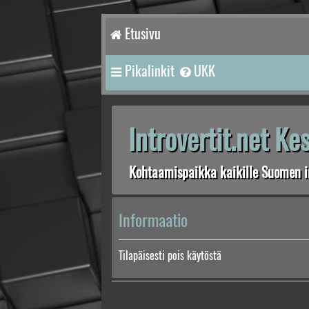
Etusivu
Pikalinkit
UKK
Introvertit.net K
Kohtaamispaikka kaikille Suomen in
Informaatio
Tilapäisesti pois käytöstä