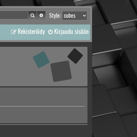
Etsi
Tarkennettu haku
Style:
Rekisteröidy
Kirjaudu sisään