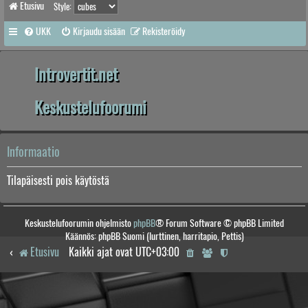
Etusivu
Style:
UKK
Kirjaudu sisään
Rekisteröidy
Introvertit.net
Keskustelufoorumi
Informaatio
Tilapäisesti pois käytöstä
Keskustelufoorumin ohjelmisto
phpBB
® Forum Software © phpBB Limited
Käännös: phpBB Suomi (lurttinen, harritapio, Pettis)
Etusivu
Kaikki ajat ovat
UTC+03:00