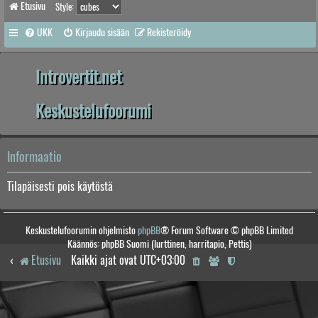
Etusivu
Style:
UKK
Kirjaudu sisään
Rekisteröidy
Introvertit.net
Keskustelufoorumi
Informaatio
Tilapäisesti pois käytöstä
Keskustelufoorumin ohjelmisto
phpBB
® Forum Software © phpBB Limited
Käännös: phpBB Suomi (lurttinen, harritapio, Pettis)
Etusivu
Kaikki ajat ovat
UTC+03:00