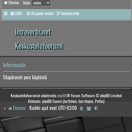
Etusivu
Style:
UKK
Kirjaudu sisään
Rekisteröidy
Introvertit.net
Keskustelufoorumi
Informaatio
Tilapäisesti pois käytöstä
Keskustelufoorumin ohjelmisto
phpBB
® Forum Software © phpBB Limited
Käännös: phpBB Suomi (lurttinen, harritapio, Pettis)
Etusivu
Kaikki ajat ovat
UTC+03:00