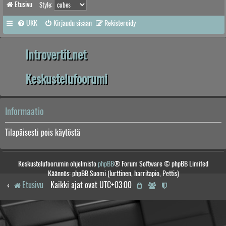
Etusivu
Style:
UKK
Kirjaudu sisään
Rekisteröidy
Introvertit.net
Keskustelufoorumi
Informaatio
Tilapäisesti pois käytöstä
Keskustelufoorumin ohjelmisto
phpBB
® Forum Software © phpBB Limited
Käännös: phpBB Suomi (lurttinen, harritapio, Pettis)
Etusivu
Kaikki ajat ovat
UTC+03:00