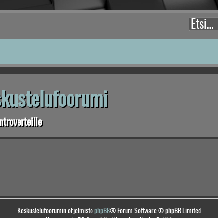
eskustelufoorumi
troverteille
Keskustelufoorumin ohjelmisto
phpBB
® Forum Software © phpBB Limited