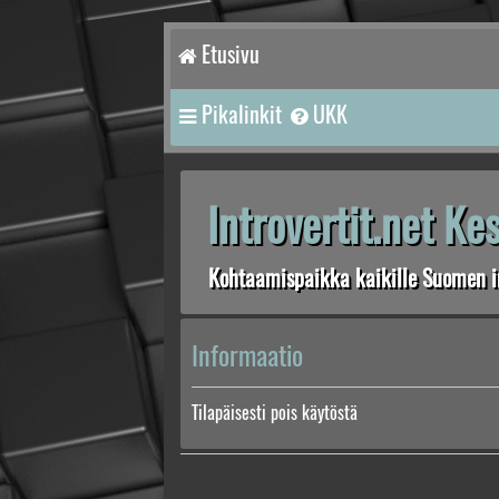
Etusivu
Pikalinkit
UKK
Introvertit.net K
Kohtaamispaikka kaikille Suomen in
Informaatio
Tilapäisesti pois käytöstä