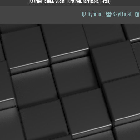
Käännös: phpBB Suomi (lurttinen, harritapio, Pettis)
Ryhmät
Käyttäjät