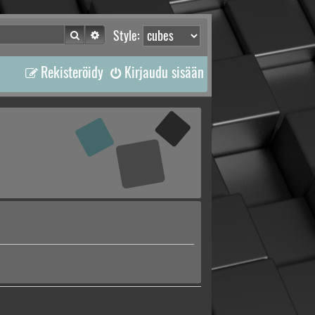
Etsi
Tarkennettu haku
Style:
Rekisteröidy
Kirjaudu sisään