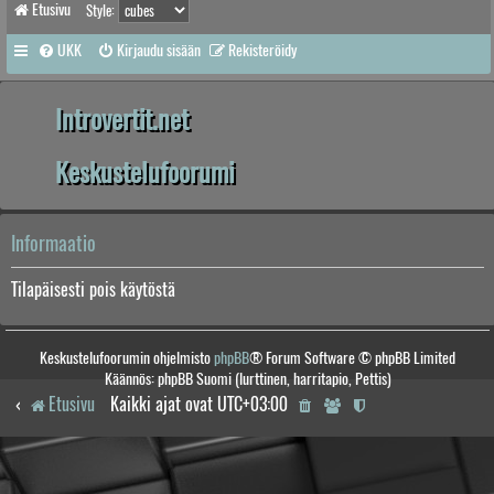
Etusivu
Style:
UKK
Kirjaudu sisään
Rekisteröidy
Introvertit.net
Keskustelufoorumi
Informaatio
Tilapäisesti pois käytöstä
Keskustelufoorumin ohjelmisto
phpBB
® Forum Software © phpBB Limited
Käännös: phpBB Suomi (lurttinen, harritapio, Pettis)
Etusivu
Kaikki ajat ovat
UTC+03:00