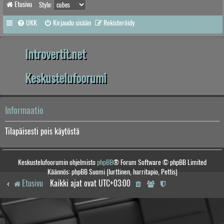
Etusivu
Style:
UKK
Kirjaudu sisään
Rekisteröidy
Introvertit.net
Keskustelufoorumi
Informaatio
Tilapäisesti pois käytöstä
Keskustelufoorumin ohjelmisto
phpBB
® Forum Software © phpBB Limited
Käännös: phpBB Suomi (lurttinen, harritapio, Pettis)
Etusivu
Kaikki ajat ovat
UTC+03:00