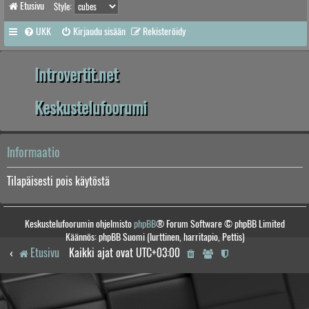
Etusivu
Style:
UKK
Kirjaudu sisään
Rekisteröidy
Introvertit.net
Keskustelufoorumi
Informaatio
Tilapäisesti pois käytöstä
Keskustelufoorumin ohjelmisto
phpBB
® Forum Software © phpBB Limited
Käännös: phpBB Suomi (lurttinen, harritapio, Pettis)
Etusivu
Kaikki ajat ovat
UTC+03:00