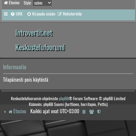
Etusivu
Style:
UKK
Kirjaudu sisään
Rekisteröidy
Introvertit.net
Keskustelufoorumi
Informaatio
Tilapäisesti pois käytöstä
Keskustelufoorumin ohjelmisto
phpBB
® Forum Software © phpBB Limited
Käännös: phpBB Suomi (lurttinen, harritapio, Pettis)
Etusivu
Kaikki ajat ovat
UTC+03:00