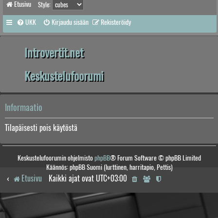
Etusivu
Style:
UKK
Kirjaudu sisään
Rekisteröidy
Introvertit.net
Keskustelufoorumi
Informaatio
Tilapäisesti pois käytöstä
Keskustelufoorumin ohjelmisto
phpBB
® Forum Software © phpBB Limited
Käännös: phpBB Suomi (lurttinen, harritapio, Pettis)
Etusivu
Kaikki ajat ovat
UTC+03:00