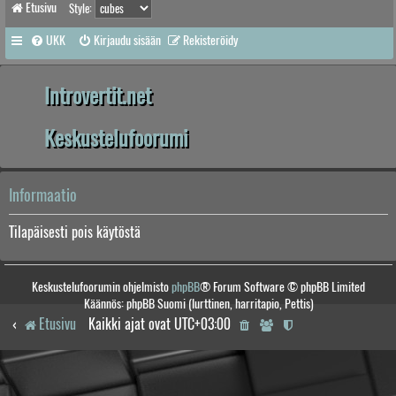
Etusivu
Style:
UKK
Kirjaudu sisään
Rekisteröidy
Introvertit.net
Keskustelufoorumi
Informaatio
Tilapäisesti pois käytöstä
Keskustelufoorumin ohjelmisto
phpBB
® Forum Software © phpBB Limited
Käännös: phpBB Suomi (lurttinen, harritapio, Pettis)
Etusivu
Kaikki ajat ovat
UTC+03:00