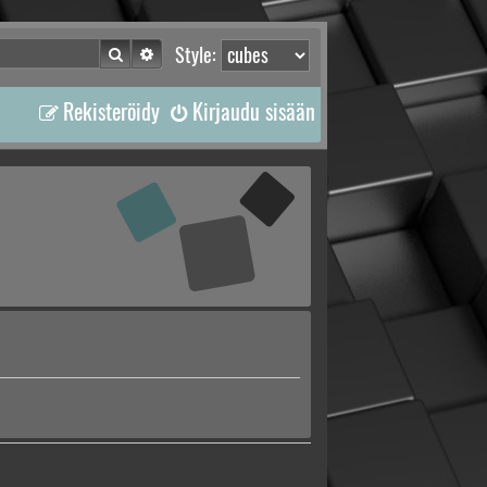
Etsi
Tarkennettu haku
Style:
Rekisteröidy
Kirjaudu sisään