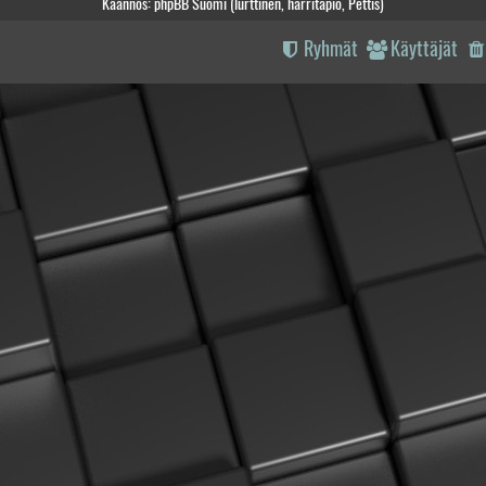
Käännös: phpBB Suomi (lurttinen, harritapio, Pettis)
Ryhmät
Käyttäjät