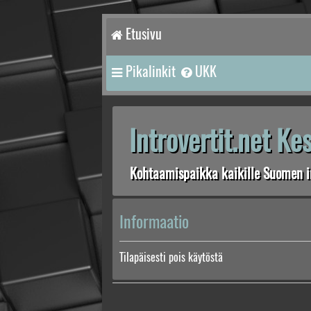
Etusivu
Pikalinkit
UKK
Introvertit.net K
Kohtaamispaikka kaikille Suomen in
Informaatio
Tilapäisesti pois käytöstä