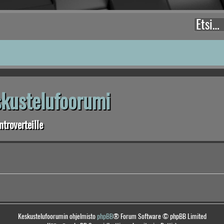
eskustelufoorumi
troverteille
Keskustelufoorumin ohjelmisto
phpBB
® Forum Software © phpBB Limited