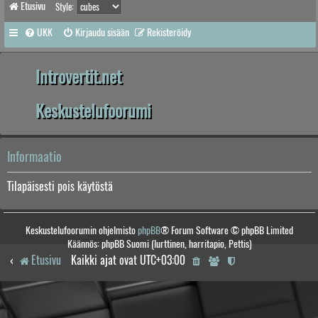
Etusivu
Style:
UKK
Kirjaudu sisään
Rekisteröidy
Introvertit.net
Keskustelufoorumi
Informaatio
Tilapäisesti pois käytöstä
Keskustelufoorumin ohjelmisto
phpBB
® Forum Software © phpBB Limited
Käännös: phpBB Suomi (lurttinen, harritapio, Pettis)
Etusivu
Kaikki ajat ovat
UTC+03:00