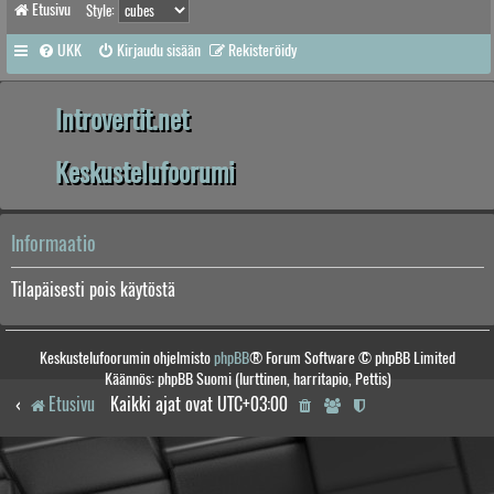
Etusivu
Style:
UKK
Kirjaudu sisään
Rekisteröidy
Introvertit.net
Keskustelufoorumi
Informaatio
Tilapäisesti pois käytöstä
Keskustelufoorumin ohjelmisto
phpBB
® Forum Software © phpBB Limited
Käännös: phpBB Suomi (lurttinen, harritapio, Pettis)
Etusivu
Kaikki ajat ovat
UTC+03:00