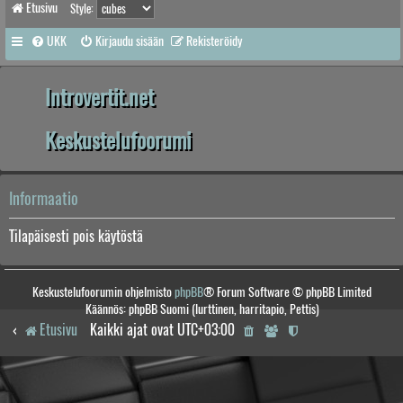
Etusivu
Style:
UKK
Kirjaudu sisään
Rekisteröidy
Introvertit.net
Keskustelufoorumi
Informaatio
Tilapäisesti pois käytöstä
Keskustelufoorumin ohjelmisto
phpBB
® Forum Software © phpBB Limited
Käännös: phpBB Suomi (lurttinen, harritapio, Pettis)
Etusivu
Kaikki ajat ovat
UTC+03:00