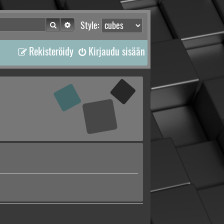
Etsi
Tarkennettu haku
Style:
Rekisteröidy
Kirjaudu sisään