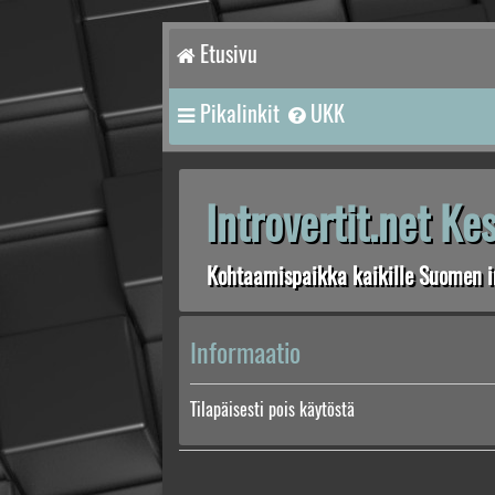
Etusivu
Pikalinkit
UKK
Introvertit.net K
Kohtaamispaikka kaikille Suomen in
Informaatio
Tilapäisesti pois käytöstä