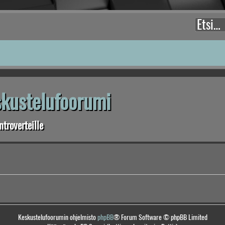
eskustelufoorumi
troverteille
Keskustelufoorumin ohjelmisto
phpBB
® Forum Software © phpBB Limited