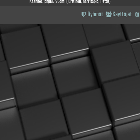
Käännös: phpBB Suomi (lurttinen, harritapio, Pettis)
Ryhmät
Käyttäjät